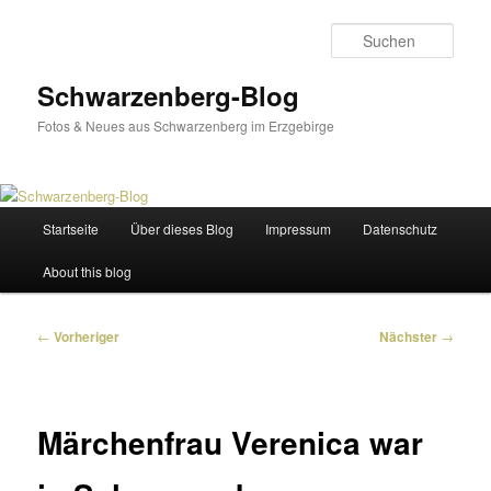
Zum
primären
Such
Inhalt
springen
Schwarzenberg-Blog
Fotos & Neues aus Schwarzenberg im Erzgebirge
Hauptmenü
Startseite
Über dieses Blog
Impressum
Datenschutz
About this blog
Beitragsnavigation
←
Vorheriger
Nächster
→
Märchenfrau Verenica war