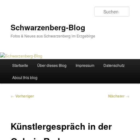
Zum
primären
Such
Inhalt
springen
Schwarzenberg-Blog
Fotos & Neues aus Schwarzenberg im Erzgebirge
Hauptmenü
Startseite
Über dieses Blog
Impressum
Datenschutz
About this blog
Beitragsnavigation
←
Vorheriger
Nächster
→
Künstlergespräch in der