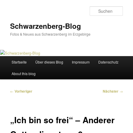
Zum
primären
Such
Inhalt
springen
Schwarzenberg-Blog
Fotos & Neues aus Schwarzenberg im Erzgebirge
Hauptmenü
Startseite
Über dieses Blog
Impressum
Datenschutz
About this blog
Beitragsnavigation
←
Vorheriger
Nächster
→
„Ich bin so frei“ – Anderer