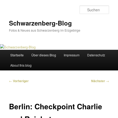
Zum
primären
Such
Inhalt
springen
Schwarzenberg-Blog
Fotos & Neues aus Schwarzenberg im Erzgebirge
Hauptmenü
Startseite
Über dieses Blog
Impressum
Datenschutz
About this blog
Beitragsnavigation
←
Vorheriger
Nächster
→
Berlin: Checkpoint Charlie