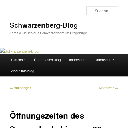
Zum
primären
Such
Inhalt
springen
Schwarzenberg-Blog
Fotos & Neues aus Schwarzenberg im Erzgebirge
Hauptmenü
Startseite
Über dieses Blog
Impressum
Datenschutz
About this blog
Beitragsnavigation
←
Vorheriger
Nächster
→
Öffnungszeiten des