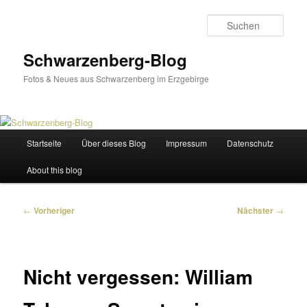
Zum
primären
Such
Inhalt
springen
Schwarzenberg-Blog
Fotos & Neues aus Schwarzenberg im Erzgebirge
Hauptmenü
Startseite
Über dieses Blog
Impressum
Datenschutz
About this blog
Beitragsnavigation
←
Vorheriger
Nächster
→
Nicht vergessen: William