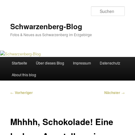
Zum
primären
Such
Inhalt
springen
Schwarzenberg-Blog
Fotos & Neues aus Schwarzenberg im Erzgebirge
Hauptmenü
Startseite
Über dieses Blog
Impressum
Datenschutz
About this blog
Beitragsnavigation
←
Vorheriger
Nächster
→
Mhhhh, Schokolade! Eine