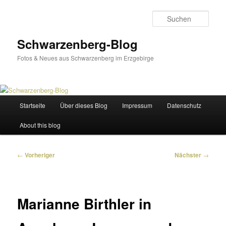
Zum
primären
Such
Inhalt
springen
Schwarzenberg-Blog
Fotos & Neues aus Schwarzenberg im Erzgebirge
Hauptmenü
Startseite
Über dieses Blog
Impressum
Datenschutz
About this blog
Beitragsnavigation
←
Vorheriger
Nächster
→
Marianne Birthler in