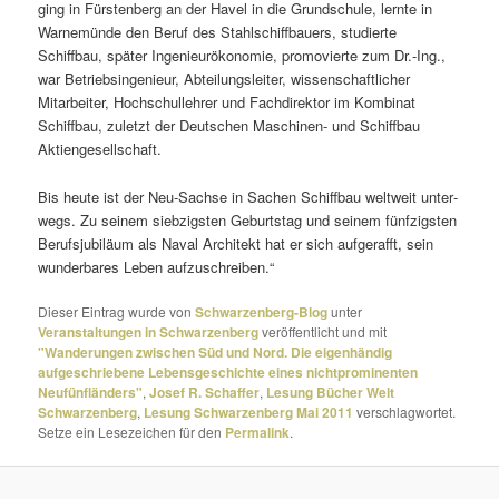
ging in Fürstenberg an der Havel in die Grundschule, lernte in
Warnemünde den Beruf des Stahlschiffbauers, studierte
Schiffbau, später Ingenieurökonomie, promo­vierte zum Dr.-Ing.,
war Betriebsingenieur, Abteilungsleiter, wissen­schaft­li­cher
Mitarbeiter, Hochschullehrer und Fachdirektor im Kombinat
Schiffbau, zuletzt der Deutschen Maschinen- und Schiffbau
Aktiengesellschaft.
Bis heute ist der Neu-Sachse in Sachen Schiffbau welt­weit unter­
wegs. Zu seinem sieb­zigsten Geburtstag und seinem fünf­zigsten
Berufsjubiläum als Naval Architekt hat er sich aufge­rafft, sein
wunder­bares Leben aufzuschreiben.“
Dieser Eintrag wurde von
Schwarzenberg-Blog
unter
Veranstaltungen in Schwarzenberg
veröffentlicht und mit
"Wanderungen zwischen Süd und Nord. Die eigenhändig
aufgeschriebene Lebensgeschichte eines nichtprominenten
Neufünfländers"
,
Josef R. Schaffer
,
Lesung Bücher Welt
Schwarzenberg
,
Lesung Schwarzenberg Mai 2011
verschlagwortet.
Setze ein Lesezeichen für den
Permalink
.