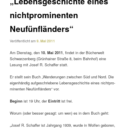
„Lebensgeschichte eines
nichtprominenten
Neufünfländers“
Veröffentlicht am
9. Mai 2011
Am Dienstag, den
10. Mai 2011
, findet in der Bücherwelt
Schwarzenberg (Grünhainer Straße 8, beim Bahnhof) eine
Lesung mit Josef R. Schaffer statt.
Er stellt sein Buch „Wanderungen zwischen Süd und Nord. Die
eigen­händig aufge­schrie­bene Lebensgeschichte eines nicht­pro­
mi­nenten Neufünfländers“ vor.
Beginn
ist 19 Uhr, der
Eintritt
ist frei.
Worum (oder besser gesagt: um wen) es in dem Buch geht:
„Josef R. Schaffer ist Jahrgang 1939, wurde in Wolfen geboren,