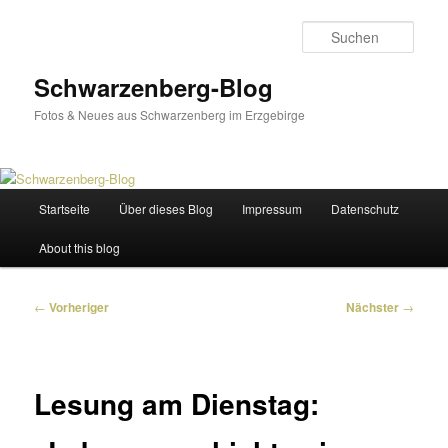
Zum
primären
Such
Inhalt
springen
Schwarzenberg-Blog
Fotos & Neues aus Schwarzenberg im Erzgebirge
Hauptmenü
Startseite
Über dieses Blog
Impressum
Datenschutz
About this blog
Beitragsnavigation
←
Vorheriger
Nächster
→
Lesung am Dienstag: