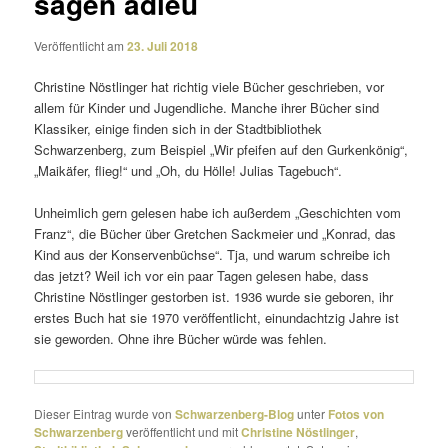
sagen adieu
Veröffentlicht am
23. Juli 2018
Christine Nöstlinger hat richtig viele Bücher geschrieben, vor
allem für Kinder und Jugendliche. Manche ihrer Bücher sind
Klassiker, einige finden sich in der Stadtbibliothek
Schwarzenberg, zum Beispiel „Wir pfeifen auf den Gurkenkönig“,
„Maikäfer, flieg!“ und „Oh, du Hölle! Julias Tagebuch“.
Unheimlich gern gelesen habe ich außerdem „Geschichten vom
Franz“, die Bücher über Gretchen Sackmeier und „Konrad, das
Kind aus der Konservenbüchse“. Tja, und warum schreibe ich
das jetzt? Weil ich vor ein paar Tagen gelesen habe, dass
Christine Nöstlinger gestorben ist. 1936 wurde sie geboren, ihr
erstes Buch hat sie 1970 veröf­fent­licht, einund­achtzig Jahre ist
sie geworden. Ohne ihre Bücher würde was fehlen.
Dieser Eintrag wurde von
Schwarzenberg-Blog
unter
Fotos von
Schwarzenberg
veröffentlicht und mit
Christine Nöstlinger
,