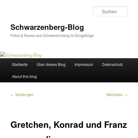
Zum
primären
Such
Inhalt
springen
Schwarzenberg-Blog
Fotos & Neues aus Schwarzenberg im Erzgebirge
Hauptmenü
Startseite
Über dieses Blog
Impressum
Datenschutz
About this blog
Beitragsnavigation
←
Vorheriger
Nächster
→
Gretchen, Konrad und Franz