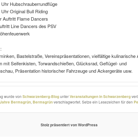
19 Uhr Hubschrauberrundflüge
 Uhr Original Bull Riding
r Auftritt Flame Dancers
uftritt Line Dancers des PSV
Höhenfeuerwerk
:
inken, Bastelstraße, Vereinspräsentationen, viel­fäl­tige kuli­na­ri­sche
n mit Seifenkisten, Torwandschießen, Glücksrad, Geflügel- und
chau, Präsentation histo­ri­scher Fahrzeuge und Ackergeräte usw.
rag wurde von
Schwarzenberg-Blog
unter
Veranstaltungen in Schwarzenberg
verö
 Jahre Bermsgrün
,
Bermsgrün
verschlagwortet. Setze ein Lesezeichen für den
Pe
Stolz präsentiert von WordPress