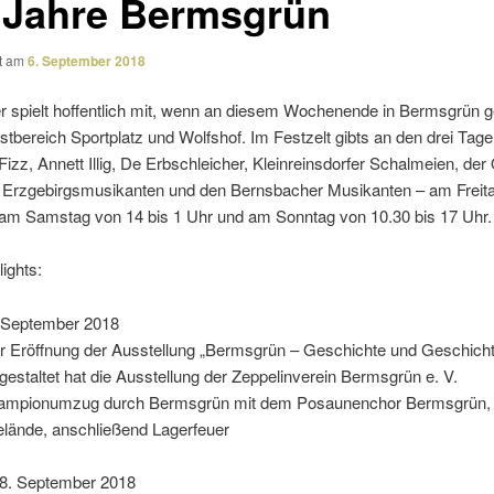
 Jahre Bermsgrün
ht am
6. September 2018
 spielt hoffent­lich mit, wenn an diesem Wochenende in Bermsgrün ge
stbereich Sportplatz und Wolfshof. Im Festzelt gibts an den drei Tag
Fizz, Annett Illig, De Erbschleicher, Kleinreinsdorfer Schalmeien, der 
 Erzgebirgsmusikanten und den Bernsbacher Musikanten – am Freit
, am Samstag von 14 bis 1 Uhr und am Sonntag von 10.30 bis 17 Uhr.
ights:
. September 2018
r Eröffnung der Ausstellung „Bermsgrün – Geschichte und Geschicht
 gestaltet hat die Ausstellung der Zeppelinverein Bermsgrün e. V.
Lampionumzug durch Bermsgrün mit dem Posaunenchor Bermsgrün, 
elände, anschlie­ßend Lagerfeuer
8. September 2018