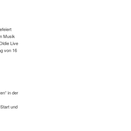
feiert
en Musik
Oldie Live
ag von 16
en“ in der
Start und