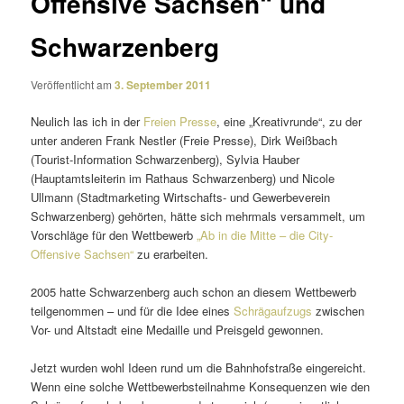
Offensive Sachsen“ und
Schwarzenberg
Veröffentlicht am
3. September 2011
Neulich las ich in der
Freien Presse
, eine „Kreativrunde“, zu der
unter anderen Frank Nestler (Freie Presse), Dirk Weißbach
(Tourist-Information Schwarzenberg), Sylvia Hauber
(Hauptamtsleiterin im Rathaus Schwarzenberg) und Nicole
Ullmann (Stadtmarketing Wirtschafts- und Gewerbeverein
Schwarzenberg) gehörten, hätte sich mehr­mals versam­melt, um
Vorschläge für den Wettbewerb
„Ab in die Mitte – die City-
Offensive Sachsen“
zu erarbeiten.
2005 hatte Schwarzenberg auch schon an diesem Wettbewerb
teil­ge­nommen – und für die Idee eines
Schrägaufzugs
zwischen
Vor- und Altstadt eine Medaille und Preisgeld gewonnen.
Jetzt wurden wohl Ideen rund um die Bahnhofstraße einge­reicht.
Wenn eine solche Wettbewerbsteilnahme Konsequenzen wie den