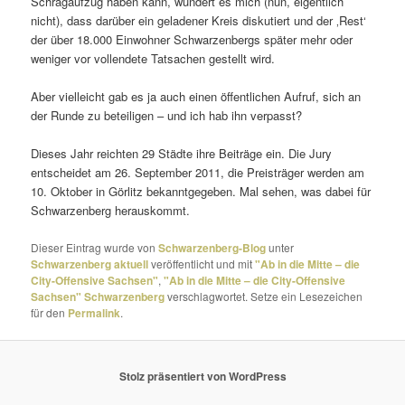
Schrägaufzug haben kann, wundert es mich (nun, eigent­lich
nicht), dass darüber ein gela­dener Kreis disku­tiert und der ‚Rest‘
der über 18.000 Einwohner Schwarzenbergs später mehr oder
weniger vor voll­endete Tatsachen gestellt wird.
Aber viel­leicht gab es ja auch einen öffent­li­chen Aufruf, sich an
der Runde zu betei­ligen – und ich hab ihn verpasst?
Dieses Jahr reichten 29 Städte ihre Beiträge ein. Die Jury
entscheidet am 26. September 2011, die Preisträger werden am
10. Oktober in Görlitz bekannt­ge­geben. Mal sehen, was dabei für
Schwarzenberg herauskommt.
Dieser Eintrag wurde von
Schwarzenberg-Blog
unter
Schwarzenberg aktuell
veröffentlicht und mit
"Ab in die Mitte – die
City-Offensive Sachsen"
,
"Ab in die Mitte – die City-Offensive
Sachsen" Schwarzenberg
verschlagwortet. Setze ein Lesezeichen
für den
Permalink
.
Stolz präsentiert von WordPress