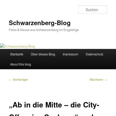
Zum
primären
Such
Inhalt
springen
Schwarzenberg-Blog
Fotos & Neues aus Schwarzenberg im Erzgebirge
Hauptmenü
Startseite
Über dieses Blog
Impressum
Datenschutz
About this blog
Beitragsnavigation
←
Vorheriger
Nächster
→
„Ab in die Mitte – die City-