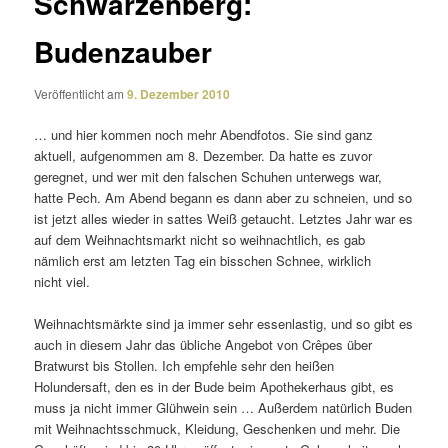
Schwarzenberg:
Budenzauber
Veröffentlicht am
9. Dezember 2010
… und hier kommen noch mehr Abendfotos. Sie sind ganz
aktuell, aufge­nommen am 8. Dezember. Da hatte es zuvor
geregnet, und wer mit den falschen Schuhen unter­wegs war,
hatte Pech. Am Abend begann es dann aber zu schneien, und so
ist jetzt alles wieder in sattes Weiß getaucht. Letztes Jahr war es
auf dem Weihnachtsmarkt nicht so weih­nacht­lich, es gab
nämlich erst am letzten Tag ein biss­chen Schnee, wirk­lich
nicht viel.
Weihnachtsmärkte sind ja immer sehr essen­lastig, und so gibt es
auch in diesem Jahr das übliche Angebot von Crêpes über
Bratwurst bis Stollen. Ich empfehle sehr den heißen
Holundersaft, den es in der Bude beim Apothekerhaus gibt, es
muss ja nicht immer Glühwein sein … Außerdem natür­lich Buden
mit Weihnachtsschmuck, Kleidung, Geschenken und mehr. Die