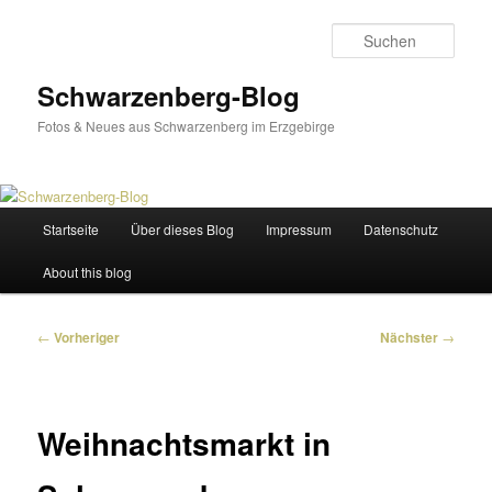
Zum
primären
Such
Inhalt
springen
Schwarzenberg-Blog
Fotos & Neues aus Schwarzenberg im Erzgebirge
Hauptmenü
Startseite
Über dieses Blog
Impressum
Datenschutz
About this blog
Beitragsnavigation
←
Vorheriger
Nächster
→
Weihnachtsmarkt in