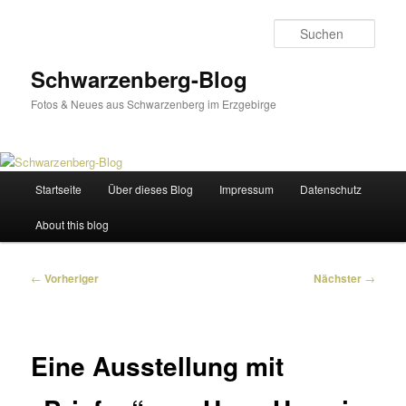
Zum
primären
Such
Inhalt
springen
Schwarzenberg-Blog
Fotos & Neues aus Schwarzenberg im Erzgebirge
Hauptmenü
Startseite
Über dieses Blog
Impressum
Datenschutz
About this blog
Beitragsnavigation
←
Vorheriger
Nächster
→
Eine Ausstellung mit