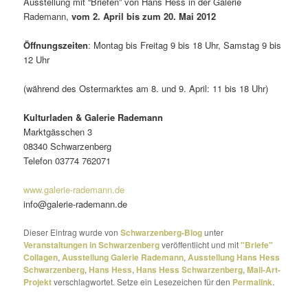
Ausstellung mit “Briefen” von Hans Hess in der Galerie
Rademann,
vom 2. April bis zum 20. Mai 2012
Öffnungszeiten
: Montag bis Freitag 9 bis 18 Uhr, Samstag 9 bis
12 Uhr
(während des Ostermarktes am 8. und 9. April: 11 bis 18 Uhr)
Kulturladen & Galerie Rademann
Marktgässchen 3
08340 Schwarzenberg
Telefon 03774 762071
www.galerie-rademann.de
info@galerie-rademann.de
Dieser Eintrag wurde von
Schwarzenberg-Blog
unter
Veranstaltungen in Schwarzenberg
veröffentlicht und mit
"Briefe"
Collagen
,
Ausstellung Galerie Rademann
,
Ausstellung Hans Hess
Schwarzenberg
,
Hans Hess
,
Hans Hess Schwarzenberg
,
Mail-Art-
Projekt
verschlagwortet. Setze ein Lesezeichen für den
Permalink
.