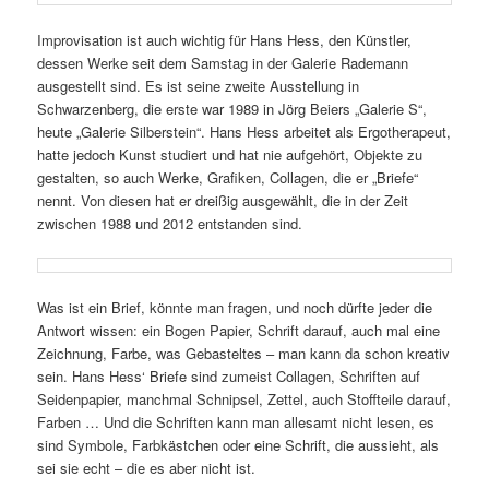
Improvisation ist auch wichtig für Hans Hess, den Künstler,
dessen Werke seit dem Samstag in der Galerie Rademann
ausge­stellt sind. Es ist seine zweite Ausstellung in
Schwarzenberg, die erste war 1989 in Jörg Beiers „Galerie S“,
heute „Galerie Silberstein“. Hans Hess arbeitet als Ergotherapeut,
hatte jedoch Kunst studiert und hat nie aufge­hört, Objekte zu
gestalten, so auch Werke, Grafiken, Collagen, die er „Briefe“
nennt. Von diesen hat er dreißig ausge­wählt, die in der Zeit
zwischen 1988 und 2012 entstanden sind.
Was ist ein Brief, könnte man fragen, und noch dürfte jeder die
Antwort wissen: ein Bogen Papier, Schrift darauf, auch mal eine
Zeichnung, Farbe, was Gebasteltes – man kann da schon kreativ
sein. Hans Hess‘ Briefe sind zumeist Collagen, Schriften auf
Seidenpapier, manchmal Schnipsel, Zettel, auch Stoffteile darauf,
Farben … Und die Schriften kann man alle­samt nicht lesen, es
sind Symbole, Farbkästchen oder eine Schrift, die aussieht, als
sei sie echt – die es aber nicht ist.