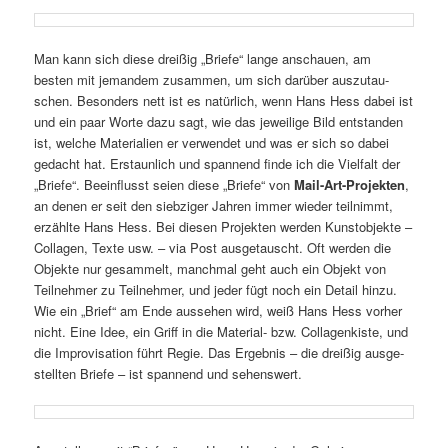
Man kann sich diese dreißig „Briefe“ lange anschauen, am
besten mit jemandem zusammen, um sich darüber auszu­tau­
schen. Besonders nett ist es natür­lich, wenn Hans Hess dabei ist
und ein paar Worte dazu sagt, wie das jewei­lige Bild entstanden
ist, welche Materialien er verwendet und was er sich so dabei
gedacht hat. Erstaunlich und span­nend finde ich die Vielfalt der
„Briefe“. Beeinflusst seien diese „Briefe“ von
Mail-Art-Projekten
,
an denen er seit den sieb­ziger Jahren immer wieder teil­nimmt,
erzählte Hans Hess. Bei diesen Projekten werden Kunstobjekte –
Collagen, Texte usw. – via Post ausge­tauscht. Oft werden die
Objekte nur gesam­melt, manchmal geht auch ein Objekt von
Teilnehmer zu Teilnehmer, und jeder fügt noch ein Detail hinzu.
Wie ein „Brief“ am Ende aussehen wird, weiß Hans Hess vorher
nicht. Eine Idee, ein Griff in die Material- bzw. Collagenkiste, und
die Improvisation führt Regie. Das Ergebnis – die dreißig ausge­
stellten Briefe – ist span­nend und sehenswert.