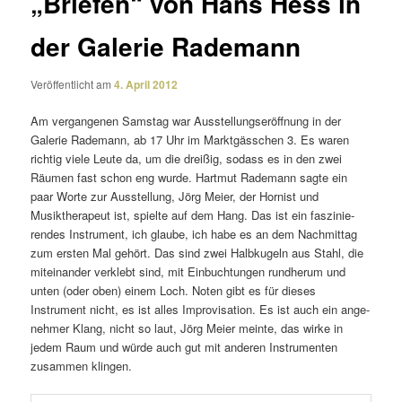
„Briefen“ von Hans Hess in
der Galerie Rademann
Veröffentlicht am
4. April 2012
Am vergan­genen Samstag war Ausstellungseröffnung in der
Galerie Rademann, ab 17 Uhr im Marktgässchen 3. Es waren
richtig viele Leute da, um die dreißig, sodass es in den zwei
Räumen fast schon eng wurde. Hartmut Rademann sagte ein
paar Worte zur Ausstellung, Jörg Meier, der Hornist und
Musiktherapeut ist, spielte auf dem Hang. Das ist ein faszi­nie­
rendes Instrument, ich glaube, ich habe es an dem Nachmittag
zum ersten Mal gehört. Das sind zwei Halbkugeln aus Stahl, die
mitein­ander verklebt sind, mit Einbuchtungen rund­herum und
unten (oder oben) einem Loch. Noten gibt es für dieses
Instrument nicht, es ist alles Improvisation. Es ist auch ein ange­
nehmer Klang, nicht so laut, Jörg Meier meinte, das wirke in
jedem Raum und würde auch gut mit anderen Instrumenten
zusammen klingen.